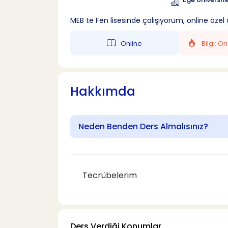
MEB te Fen lisesinde çalışıyorum, online özel
Online
Bilgi: O
Hakkımda
Neden Benden Ders Almalısınız?
Tecrübelerim
Ders Verdiği Konumlar