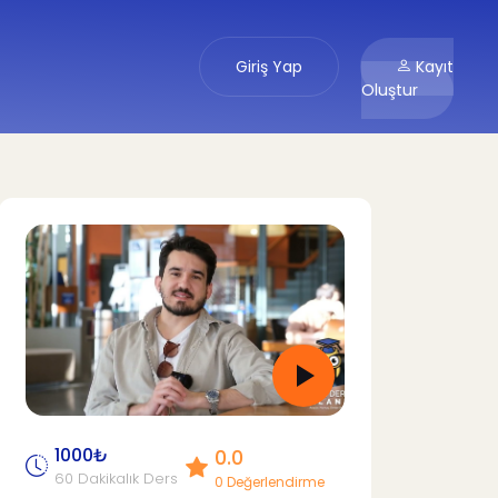
Giriş Yap
Kayıt
Oluştur
1000₺
0.0
60 Dakikalık Ders
0 Değerlendirme