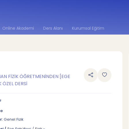
Online Akademi
Ders Alanı
Kurumsal Eğitim
ZMAN FİZİK ÖĞRETMENİNDEN [EGE
K ÖZEL DERSİ
u
be
r:
Genel Fizik
si /
Fen Fakültesi / Fizik -