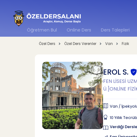
Öğretmen Bul
Online Ders
Ders Talepleri
Özel Ders
Özel Ders Verenler
Van
Fizik
EROL S.
FEN LİSESİ U
Ü.]ONLİNE FİZİ
Van / İpekyol
10 Yıllık Tecrü
Verdiği Dersle
Ege Üniversite