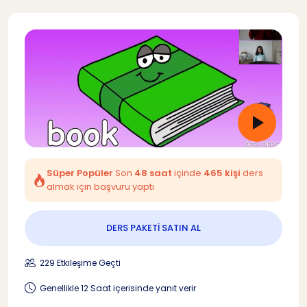
Süper Popüler
Son
48 saat
içinde
465 kişi
ders
almak için başvuru yaptı
DERS PAKETİ SATIN AL
229 Etkileşime Geçti
Genellikle 12 Saat içerisinde yanıt verir