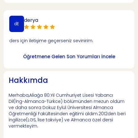
derya
dE
ders için iletişime geçerseniz sevinirim.
Öğretmene Gelen Son Yorumları İncele
Hakkımda
Merhaba,Aliağa 80.Yıl Cumhuriyet Lisesi Yabancı
Dil(İng-Almanca-Türkce) bölümünden mezun oldum
ve daha sonra Dokuz Eylül Üniversitesi Almanca
Öğretmenliği Fakültesinden eğitimi aldım.2012den beri
İngilizce(LGS, lise takviye) ve Almanca özel dersi
vermekteyim.