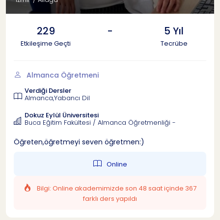
229
-
5 Yıl
Etkileşime Geçti
Tecrübe
Almanca Öğretmeni
Verdiği Dersler
Almanca,Yabancı Dil
Dokuz Eylül Üniversitesi
Buca Eğitim Fakültesi / Almanca Öğretmenliği -
Öğreten,öğretmeyi seven öğretmen:)
Online
Bilgi: Online akademimizde son 48 saat içinde 367
farklı ders yapıldı