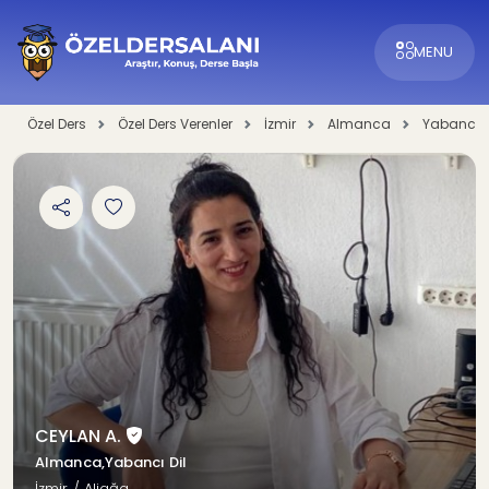
MENU
Özel Ders
Özel Ders Verenler
İzmir
Almanca
Yabancı D
CEYLAN A.
Almanca,Yabancı Dil
İzmir / Aliağa