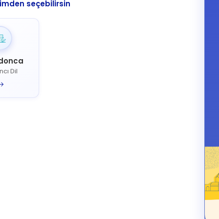
imden seçebilirsin
donca
cı Dil