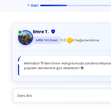
Geri
Emre T.
0.0
0 Değerlendirme
₺850 TRY/Saat
Merhaba! 👋 Ben Emre. Hangi konuda yardıma ihtiyacın
popüler derslerime göz atabilirsin! 📚
Ders Ara